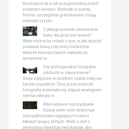
kluczowy krok w ich przygotowaniu przed
podaniem koniom. Wysłodki w suchej
formie, szczególnie granulowane, mogą
stanowić ryzyko …
Z jakiego powodu serwowanie
kawy dla gości jest ważne?
Wiele można by mówić o tym, w jaki sposób
podawać kawę oraz który konkretnie
ekspres kawowy będzie najlepiej się
sprawdzać w …
Czy profesjonalna fotografia
odchodzi w zapomnienie?
Sesje zdjęciowe w ostatnim czasie stały się
bardzo popularne. Choć przez wiele lat
fotografia zmieniała się, zdjęcia analogowe
niemal odeszły w …
Alternatywne oszczędzanie
Dzisiaj wiele osób dysponuje
oszczędnościami sięgającymi nawet
kilkaset tysięcy złotych. Wiele z nich z
pewnością inwestuje swój kapitał, aby