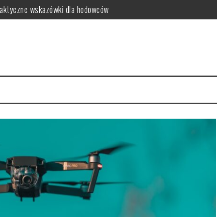
aktyczne wskazówki dla hodowców
ak efektywnie koordynować działania?
gia: Dwustronna Podróż Duchowa i Magiczna na Matfel.pl
etali szlachetnych i jak zarządzać ryzykiem inwestycyjnym?
worzyć?
 o pięknym wnętrzu bez obciążania budżetu?