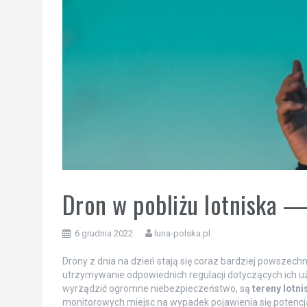
Dron w pobliżu lotniska —
6 grudnia 2022
luna-polska.pl
Drony z dnia na dzień stają się coraz bardziej powszech
utrzymywanie odpowiednich regulacji dotyczących ich u
wyrządzić ogromne niebezpieczeństwo, są
tereny lotni
monitorowych miejsc na wypadek pojawienia się potencj