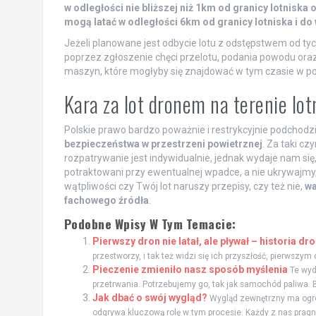
w odległości nie bliższej niż 1km od granicy lotnis
mogą latać w odległości 6km od granicy lotniska i do
Jeżeli planowane jest odbycie lotu z odstępstwem od ty
poprzez zgłoszenie chęci przelotu, podania powodu oraz 
maszyn, które mogłyby się znajdować w tym czasie w po
Kara za lot dronem na terenie lot
Polskie prawo bardzo poważnie i restrykcyjnie podchodz
bezpieczeństwa w przestrzeni powietrznej
. Za taki c
rozpatrywanie jest indywidualnie, jednak wydaje nam się
potraktowani przy ewentualnej wpadce, a nie ukrywajmy, 
wątpliwości czy Twój lot naruszy przepisy, czy też nie,
wa
fachowego źródła
.
Podobne Wpisy W Tym Temacie:
Pierwszy dron nie latał, ale pływał – historia dr
przestworzy, i tak też widzi się ich przyszłość, pierwszym
Pieczenie zmieniło nasz sposób myślenia
Te wyd
przetrwania. Potrzebujemy go, tak jak samochód paliwa. B
Jak dbać o swój wygląd?
Wygląd zewnętrzny ma ogro
odgrywa kluczową rolę w tym procesie. Każdy z nas pragnie