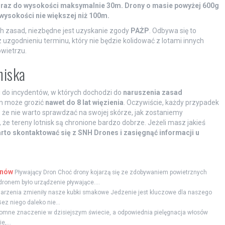
ka oraz do wysokości maksymalnie 30m. Drony o masie powyżej 600g
 wysokości nie większej niż 100m.
ch zasad, niezbędne jest uzyskanie zgody
PAŻP
. Odbywa się to
uzgodnieniu terminu, który nie będzie kolidować z lotami innych
wietrzu.
niska
i do incydentów, w których dochodzi do
naruszenia zasad
zyn może grozić
nawet do 8 lat więzienia
. Oczywiście, każdy przypadek
, że nie warto sprawdzać na swojej skórze, jak zostaniemy
że tereny lotnisk są chronione bardzo dobrze. Jeżeli masz jakieś
rto skontaktować się z SNH Drones i zasięgnąć informacji u
onów
Pływający Dron Choć drony kojarzą się ze zdobywaniem powietrznych
 dronem było urządzenie pływające....
arzenia zmieniły nasze kubki smakowe Jedzenie jest kluczowe dla naszego
ez niego daleko nie...
mne znaczenie w dzisiejszym świecie, a odpowiednia pielęgnacja włosów
,...