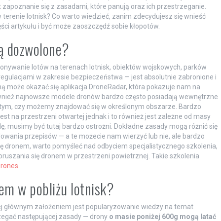
zapoznanie się z zasadami, które panują oraz ich przestrzeganie.
erenie lotnisk? Co warto wiedzieć, zanim zdecydujesz się wnieść
i artykułu i być może zaoszczędź sobie kłopotów.
są dozwolone?
onywanie lotów na terenach lotnisk, obiektów wojskowych, parków
gulacjami w zakresie bezpieczeństwa — jest absolutnie zabronione i
ą może okazać się aplikacja DroneRadar, która pokazuje nam na
 również najnowsze modele dronów bardzo często posiadają wewnętrzne
 o tym, czy możemy znajdować się w określonym obszarze. Bardzo
st na przestrzeni otwartej jednak i to również jest zależne od masy
wdę, musimy być tutaj bardzo ostrożni. Dokładne zasady mogą różnić się
ulowania przepisów — a te możecie nam wierzyć lub nie, ale bardzo
ię dronem, warto pomyśleć nad odbyciem specjalistycznego szkolenia,
ruszania się dronem w przestrzeni powietrznej. Takie szkolenia
rones
.
em w pobliżu lotnisk?
ej głównym założeniem jest popularyzowanie wiedzy na temat
zegać następującej zasady — drony
o masie poniżej 600g mogą latać