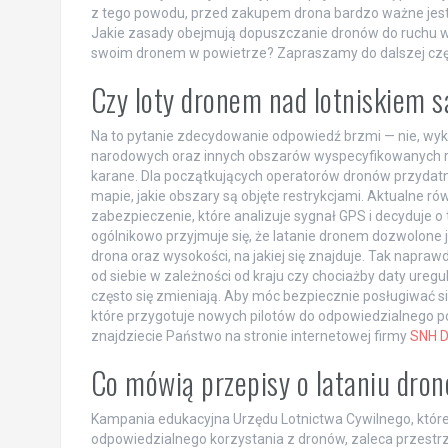
z tego powodu, przed zakupem drona bardzo ważne jest 
Jakie zasady obejmują dopuszczanie dronów do ruchu w t
swoim dronem w powietrze? Zapraszamy do dalszej częśc
Czy loty dronem nad lotniskiem 
Na to pytanie zdecydowanie odpowiedź brzmi — nie, wyk
narodowych oraz innych obszarów wyspecyfikowanych re
karane. Dla początkujących operatorów dronów przydatn
mapie, jakie obszary są objęte restrykcjami. Aktualne
zabezpieczenie, które analizuje sygnał GPS i decyduje
ogólnikowo przyjmuje się, że latanie dronem dozwolone je
drona oraz wysokości, na jakiej się znajduje. Tak napra
od siebie w zależności od kraju czy chociażby daty ureg
często się zmieniają. Aby móc bezpiecznie posługiwać s
które przygotuje nowych pilotów do odpowiedzialnego po
znajdziecie Państwo na stronie internetowej firmy
SNH D
Co mówią przepisy o lataniu dron
Kampania edukacyjna Urzędu Lotnictwa Cywilnego, któr
odpowiedzialnego korzystania z dronów, zaleca przestr