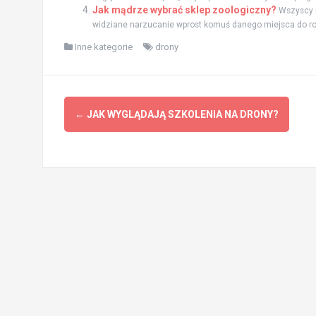
Jak mądrze wybrać sklep zoologiczny?
Wszyscy 
widziane narzucanie wprost komuś danego miejsca do rob
Inne kategorie
drony
Zobacz
←
JAK WYGLĄDAJĄ SZKOLENIA NA DRONY?
wpisy