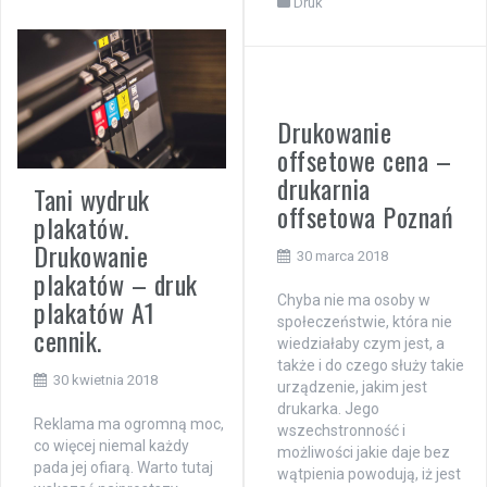
Druk
Drukowanie
offsetowe cena –
drukarnia
Tani wydruk
offsetowa Poznań
plakatów.
Drukowanie
30 marca 2018
plakatów – druk
Chyba nie ma osoby w
plakatów A1
społeczeństwie, która nie
cennik.
wiedziałaby czym jest, a
także i do czego służy takie
30 kwietnia 2018
urządzenie, jakim jest
drukarka. Jego
Reklama ma ogromną moc,
wszechstronność i
co więcej niemal każdy
możliwości jakie daje bez
pada jej ofiarą. Warto tutaj
wątpienia powodują, iż jest