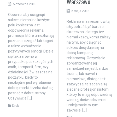
Warszawa
5 czerwca 2018
5 maja 2018
Obecnie, aby osiągnąć
sukces niemal na każdym
Reklama ma niesamowitą
polu konieczna jest
siłę, potrafi być bardzo
odpowiednia reklama,
skuteczna, dlatego też
promocja, które umożliwiają
niemal każdy, komu zależy
poznanie czegoś lub kogoś,
na tym, aby osiągnąć
a także wzbudzenie
sukces decyduje się na
pozytywnych emocji. Dzieje
dobrą kampanię
się tak zarówno w
reklamową. Oczywiście
przypadku poszczególnych
zorganizowane jej
osób, kampanii, firm, czy
samodzielnie jest bardzo
działalności. Zwłaszcza na
trudne, lub nawet i
początku, kiedy to
niemożliwe, dlatego też
niezbędne jest wyrobienie
zazwyczaj te zadania są
dobrej marki, trzeba dać się
zlecane profesjonalistom,
poznać z dobrej strony.
którzy to mają odpowiednią
Oczywiście […]
wiedzę, doświadczenie i
umiejętności w tym
Druk
zakresie. […]