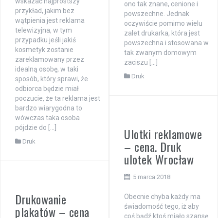
wskazać najprostszy
ono tak znane, cenione i
przykład, jakim bez
powszechne. Jednak
wątpienia jest reklama
oczywiście pomimo wielu
telewizyjna, w tym
zalet drukarka, która jest
przypadku jeśli jakiś
powszechna i stosowana w
kosmetyk zostanie
tak zwanym domowym
zareklamowany przez
zaciszu […]
idealną osobę, w taki
Druk
sposób, który sprawi, że
odbiorca będzie miał
poczucie, że ta reklama jest
bardzo wiarygodna to
wówczas taka osoba
pójdzie do […]
Ulotki reklamowe
Druk
– cena. Druk
ulotek Wrocław
5 marca 2018
Drukowanie
Obecnie chyba każdy ma
świadomość tego, iż aby
plakatów – cena
coś bądź ktoś miało szansę