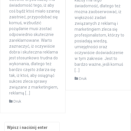
każdy ma tego
świadomość tego, iż aby
świadomość, dlatego też
coś bądź ktoś miało szansę
można zaobserwować, iż
zaistnieć, przypodobać się
większość zadań
komuś, wzbudzić
związanych z reklamą i
pożądanie musi zostać
marketingiem zleca się
odpowiednio skutecznie
profesjonalistom, którzy to
zareklamowane. Warto
posiadają wiedzę,
zaznaczyć, iż oczywiście
umiejętności oraz
dobra i skuteczna reklama
oczywiście doświadczenie
jest stosunkowo trudna do
w tym zakresie. Jest to
wykonania, dlatego też
bardzo ważne, jeśli komuś
bardzo często zdarza się
[…]
tak, iż ktoś, aby osiągnąć
Druk
sukces zleca sprawy
związane z marketingiem,
reklamą […]
Druk
Szukaj: