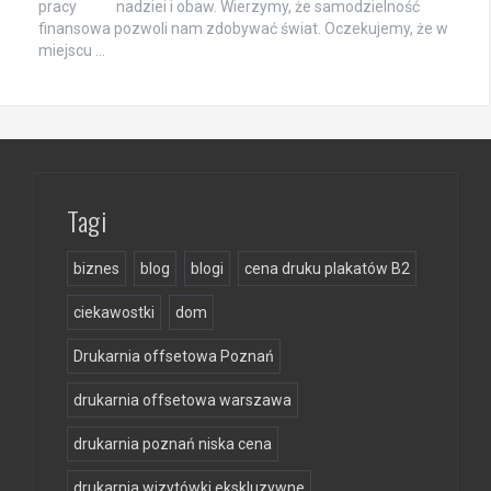
nadziei i obaw. Wierzymy, że samodzielność
finansowa pozwoli nam zdobywać świat. Oczekujemy, że w
miejscu …
Tagi
biznes
blog
blogi
cena druku plakatów B2
ciekawostki
dom
Drukarnia offsetowa Poznań
drukarnia offsetowa warszawa
drukarnia poznań niska cena
drukarnia wizytówki ekskluzywne