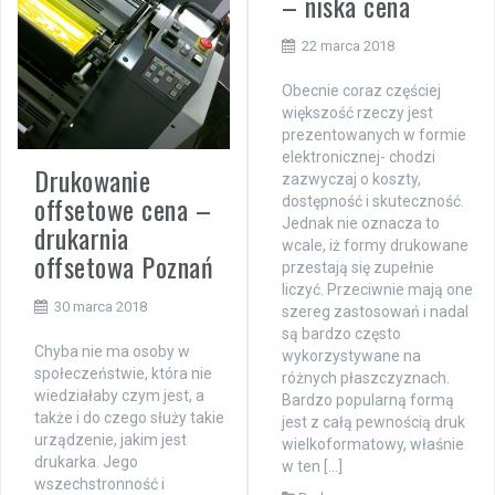
– niska cena
22 marca 2018
Obecnie coraz częściej
większość rzeczy jest
prezentowanych w formie
elektronicznej- chodzi
Drukowanie
zazwyczaj o koszty,
offsetowe cena –
dostępność i skuteczność.
Jednak nie oznacza to
drukarnia
wcale, iż formy drukowane
offsetowa Poznań
przestają się zupełnie
liczyć. Przeciwnie mają one
30 marca 2018
szereg zastosowań i nadal
są bardzo często
Chyba nie ma osoby w
wykorzystywane na
społeczeństwie, która nie
różnych płaszczyznach.
wiedziałaby czym jest, a
Bardzo popularną formą
także i do czego służy takie
jest z całą pewnością druk
urządzenie, jakim jest
wielkoformatowy, właśnie
drukarka. Jego
w ten […]
wszechstronność i