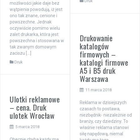
Druk
możliwości jakie daje bez
wątpienia powodują, iż jest
ono tak znane, cenione i
powszechne. Jednak
oczywiście pomimo wielu
zalet drukarka, która jest
Drukowanie
powszechna i stosowana w
katalogów
tak zwanym domowym
firmowych –
zaciszu […]
katalogi firmowe
Druk
A5 i B5 druk
Warszawa
11 marca 2018
Ulotki reklamowe
Reklama w dzisiejszych
– cena. Druk
czasach to postawa,
ulotek Wrocław
niezbędnik- niezależnie od
branży, czy dziedziny. To
5 marca 2018
właśnie reklama stanowi
siłę napędową, niemal
Obecnie chyba każdy ma