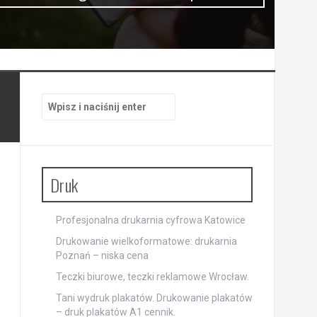
Szukaj:
Druk
Profesjonalna drukarnia cyfrowa Katowice
Drukowanie wielkoformatowe: drukarnia
Poznań – niska cena
Teczki biurowe, teczki reklamowe Wrocław.
Tani wydruk plakatów. Drukowanie plakatów
– druk plakatów A1 cennik.