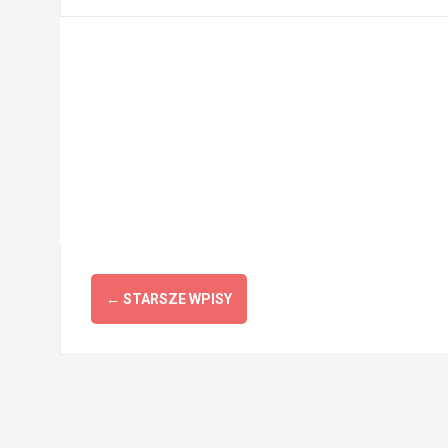
Nawigacja
←
STARSZE WPISY
po
wpisach