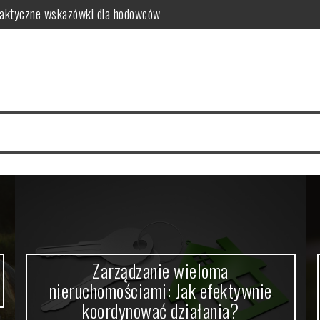
aktyczne wskazówki dla hodowców
ak efektywnie koordynować działania?
gia: Dwustronna Podróż Duchowa i Magiczna na Matfel.pl
etali szlachetnych i jak zarządzać ryzykiem inwestycyjnym?
worzyć?
 o pięknym wnętrzu bez obciążania budżetu?
Zarządzanie wieloma
nieruchomościami: Jak efektywnie
koordynować działania?