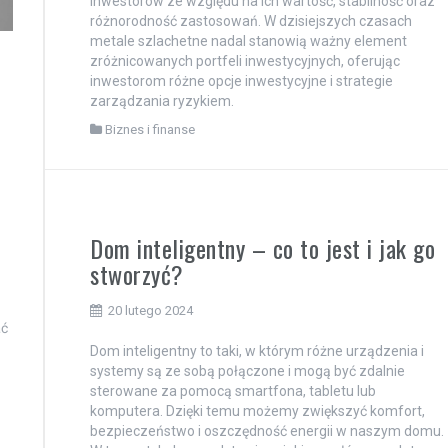
inwestorów ze względu na ich wartość, stabilność oraz
różnorodność zastosowań. W dzisiejszych czasach
metale szlachetne nadal stanowią ważny element
zróżnicowanych portfeli inwestycyjnych, oferując
inwestorom różne opcje inwestycyjne i strategie
zarządzania ryzykiem.
Biznes i finanse
Dom inteligentny – co to jest i jak go
stworzyć?
20 lutego 2024
ać
Dom inteligentny to taki, w którym różne urządzenia i
systemy są ze sobą połączone i mogą być zdalnie
sterowane za pomocą smartfona, tabletu lub
komputera. Dzięki temu możemy zwiększyć komfort,
bezpieczeństwo i oszczędność energii w naszym domu.