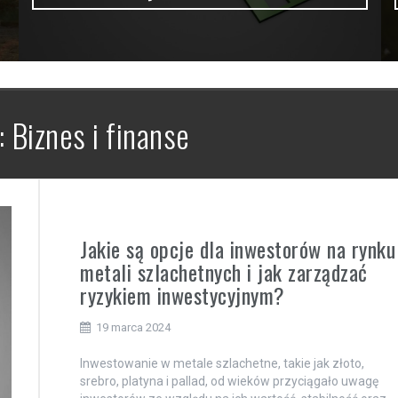
:
Biznes i finanse
Jakie są opcje dla inwestorów na rynku
metali szlachetnych i jak zarządzać
ryzykiem inwestycyjnym?
19 marca 2024
Inwestowanie w metale szlachetne, takie jak złoto,
srebro, platyna i pallad, od wieków przyciągało uwagę