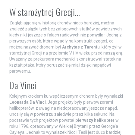
W starożytnej Grecji…
Zagłębiając się w historię dronów nieco bardziej, można
znaleźć zalążki tych bezzałogowych statków powietrznych,
kiedy nikt jeszcze o falach radiowych nie pomyślał. Jedną z
pierwszych osób, które wpadły na konstrukt czegoś, co
można nazwać dronem był
Archytas z Tarentu
, który żył w
starożytnej Grecji na przełomie V i IV wieku przed naszą erą.
Uważany za prekursora mechaniki, skonstruował statek na
kształt ptaka, który poruszać się miał dzięki napędowi
parowemu.
Da Vinci
Kolejnym krokiem ku współczesnym dronom były wynalazki
Leonarda Da Vinci
. Jego projekty były pierwowzorami
helikopterów, z uwagi na niedopracowany jeszcze napęd,
unosiły się w powietrzu zaledwie przez kilka sekund. Na
podstawie tych projektów powstał
pierwszy helikopter
w
roku 1796, opracowany w Wielkiej Brytanii przez George’a
Cayleya. Jednak to wynalazek Nicoli Tesli jest dużo bardziej