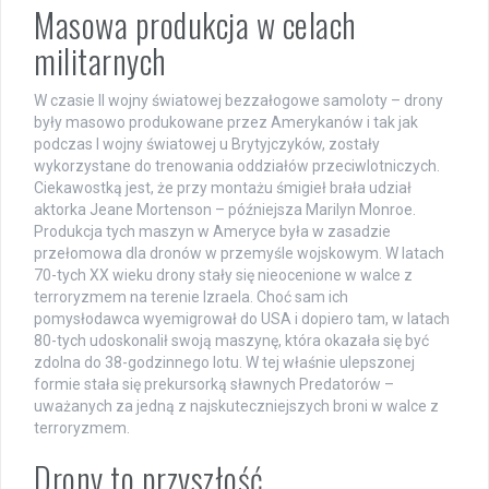
Masowa produkcja w celach
militarnych
W czasie II wojny światowej bezzałogowe samoloty – drony
były masowo produkowane przez Amerykanów i tak jak
podczas I wojny światowej u Brytyjczyków, zostały
wykorzystane do trenowania oddziałów przeciwlotniczych.
Ciekawostką jest, że przy montażu śmigieł brała udział
aktorka Jeane Mortenson – późniejsza Marilyn Monroe.
Produkcja tych maszyn w Ameryce była w zasadzie
przełomowa dla dronów w przemyśle wojskowym. W latach
70-tych XX wieku drony stały się nieocenione w walce z
terroryzmem na terenie Izraela. Choć sam ich
pomysłodawca wyemigrował do USA i dopiero tam, w latach
80-tych udoskonalił swoją maszynę, która okazała się być
zdolna do 38-godzinnego lotu. W tej właśnie ulepszonej
formie stała się prekursorką sławnych Predatorów –
uważanych za jedną z najskuteczniejszych broni w walce z
terroryzmem.
Drony to przyszłość