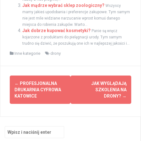
Jak mądrze wybrać sklep zoologiczny?
Wszyscy
mamy jakieś upodobania i preferencje zakupowe. Tym samym
nie jest mile widziane narzucanie wprost komuś danego
miejsca do robienia zakupów. Warto...
Jak dobrze kupować kosmetyki?
Panie są wręcz
kojarzone z produktami do pielęgnacji urody. Tym samym
trudno się dziwić, że poszukują one ich w najlepszej jakości i...
Inne kategorie
drony
Zobacz
←
PROFESJONALNA
JAK WYGLĄDAJĄ
wpisy
DRUKARNIA CYFROWA
SZKOLENIA NA
KATOWICE
DRONY?
→
Szukaj: