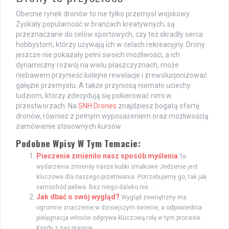
Obecnie rynek dronów to nie tylko przemysł wojskowy.
Zyskały popularność w branżach kreatywnych, są
przeznaczane do celów sportowych, czy też skradły serca
hobbystom, którzy używają ich w celach rekreacyjny. Drony
jeszcze nie pokazały pełni swoich możliwości, a ich
dynamiczny rozwój na wielu płaszczyznach, może
niebawem przynieść kolejne rewelacje i zrewolucjonizować
gałęzie przemysłu. A także przyniosą niemało uciechy
ludziom, którzy zdecydują się pokierować nimi w
przestworzach. Na
SNH Drones
znajdziesz bogatą ofertę
dronów, również z pełnym wyposażeniem oraz możliwością
zamówienie stosownych kursów.
Podobne Wpisy W Tym Temacie:
Pieczenie zmieniło nasz sposób myślenia
Te
wydarzenia zmieniły nasze kubki smakowe Jedzenie jest
kluczowe dla naszego przetrwania. Potrzebujemy go, tak jak
samochód paliwa. Bez niego daleko nie...
Jak dbać o swój wygląd?
Wygląd zewnętrzny ma
ogromne znaczenie w dzisiejszym świecie, a odpowiednia
pielęgnacja włosów odgrywa kluczową rolę w tym procesie.
Każdy z nas pragnie,...