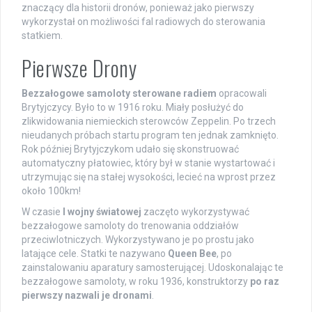
znaczący dla historii dronów, ponieważ jako pierwszy
wykorzystał on możliwości fal radiowych do sterowania
statkiem.
Pierwsze Drony
Bezzałogowe samoloty sterowane radiem
opracowali
Brytyjczycy. Było to w 1916 roku. Miały posłużyć do
zlikwidowania niemieckich sterowców Zeppelin. Po trzech
nieudanych próbach startu program ten jednak zamknięto.
Rok później Brytyjczykom udało się skonstruować
automatyczny płatowiec, który był w stanie wystartować i
utrzymując się na stałej wysokości, lecieć na wprost przez
około 100km!
W czasie
I wojny światowej
zaczęto wykorzystywać
bezzałogowe samoloty do trenowania oddziałów
przeciwlotniczych. Wykorzystywano je po prostu jako
latające cele. Statki te nazywano
Queen Bee
, po
zainstalowaniu aparatury samosterującej. Udoskonalając te
bezzałogowe samoloty, w roku 1936, konstruktorzy
po raz
pierwszy nazwali je dronami
.