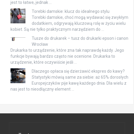
jest to łatwe, jednak …
Torebki damskie: klucz do idealnego stylu
Torebki damskie, choć mogą wydawać się zwykłym
dodatkiem, odgrywają kluczową rolę w życiu wielu
kobiet. Są nie tylko praktycznym narzędziem do …
Tusze do drukarek – tusz do drukarki epson i canon
Wrocław
Drukarka to urządzenie, które zna tak naprawdę każdy. Jego
funkcje bywają bardzo często nie ocenione. Drukarka to
urządzenie, które oczywiście jeśli …
Dlaczego opłaca się dzierżawić ekspres do kawy?
Statystyki mówią same za siebie: aż 65% dorosłych
Europejczyków pije kawę każdego dnia. Dla wielu z
nas jest to nieodłączny element …