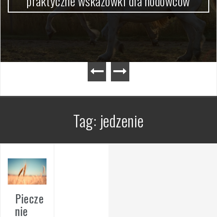
praktyczne wskazówki dla hodowców
Tag:
jedzenie
Piecze
nie