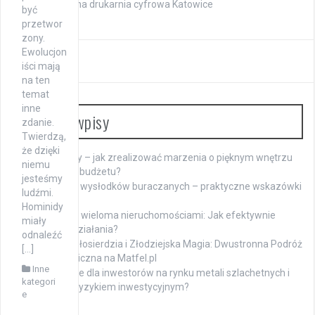
Profesjonalna drukarnia cyfrowa Katowice
być
przetwor
zony.
Ewolucjon
iści mają
na ten
temat
inne
Ostatnie wpisy
zdanie.
Twierdzą,
że dzięki
Meble na raty – jak zrealizować marzenia o pięknym wnętrzu
niemu
bez obciążania budżetu?
jesteśmy
Namaczanie wysłodków buraczanych – praktyczne wskazówki
ludźmi.
dla hodowców
Hominidy
Zarządzanie wieloma nieruchomościami: Jak efektywnie
miały
koordynować działania?
odnaleźć
Mistyczka Miłosierdzia i Złodziejska Magia: Dwustronna Podróż
[…]
Duchowa i Magiczna na Matfel.pl
Inne
Jakie są opcje dla inwestorów na rynku metali szlachetnych i
kategori
jak zarządzać ryzykiem inwestycyjnym?
e