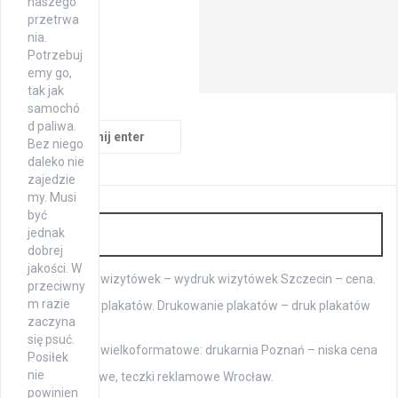
naszego
przetrwa
nia.
Potrzebuj
emy go,
tak jak
samochó
d paliwa.
Szukaj:
Bez niego
daleko nie
zajedzie
my. Musi
być
Druk
jednak
dobrej
jakości. W
Drukowanie wizytówek – wydruk wizytówek Szczecin – cena.
przeciwny
m razie
Tani wydruk plakatów. Drukowanie plakatów – druk plakatów
zaczyna
A1 cennik.
się psuć.
Drukowanie wielkoformatowe: drukarnia Poznań – niska cena
Posiłek
nie
Teczki biurowe, teczki reklamowe Wrocław.
powinien