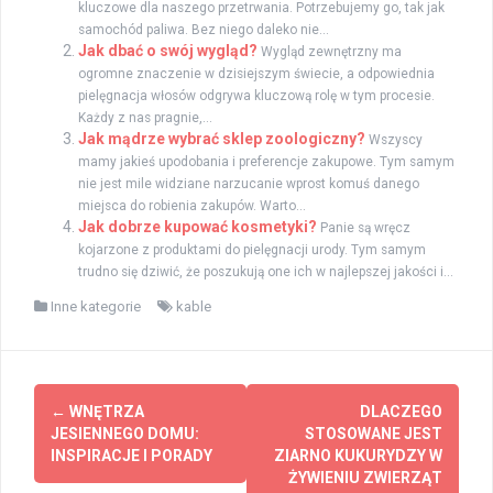
kluczowe dla naszego przetrwania. Potrzebujemy go, tak jak
samochód paliwa. Bez niego daleko nie...
Jak dbać o swój wygląd?
Wygląd zewnętrzny ma
ogromne znaczenie w dzisiejszym świecie, a odpowiednia
pielęgnacja włosów odgrywa kluczową rolę w tym procesie.
Każdy z nas pragnie,...
Jak mądrze wybrać sklep zoologiczny?
Wszyscy
mamy jakieś upodobania i preferencje zakupowe. Tym samym
nie jest mile widziane narzucanie wprost komuś danego
miejsca do robienia zakupów. Warto...
Jak dobrze kupować kosmetyki?
Panie są wręcz
kojarzone z produktami do pielęgnacji urody. Tym samym
trudno się dziwić, że poszukują one ich w najlepszej jakości i...
Inne kategorie
kable
Zobacz
←
WNĘTRZA
DLACZEGO
wpisy
JESIENNEGO DOMU:
STOSOWANE JEST
INSPIRACJE I PORADY
ZIARNO KUKURYDZY W
ŻYWIENIU ZWIERZĄT