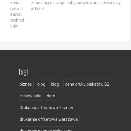
zmieniają nasz sposób podróżowania. Dzisiejszy
artykuł …
Tagi
biznes
blog
blogi
cena druku plakatów B2
ciekawostki
dom
Drukarnia offsetowa Poznań
drukarnia offsetowa warszawa
drukarnia poznań niska cena