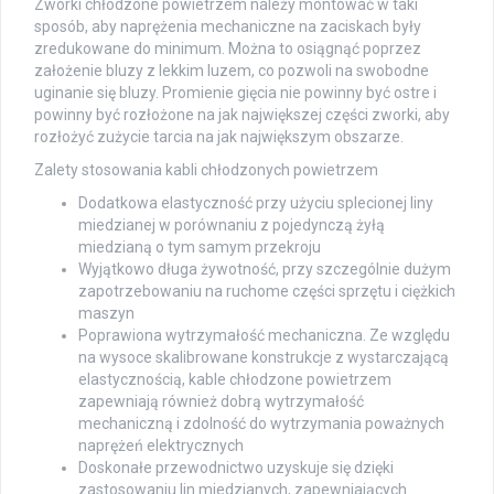
Zworki chłodzone powietrzem należy montować w taki
sposób, aby naprężenia mechaniczne na zaciskach były
zredukowane do minimum. Można to osiągnąć poprzez
założenie bluzy z lekkim luzem, co pozwoli na swobodne
uginanie się bluzy. Promienie gięcia nie powinny być ostre i
powinny być rozłożone na jak największej części zworki, aby
rozłożyć zużycie tarcia na jak największym obszarze.
Zalety stosowania kabli chłodzonych powietrzem
Dodatkowa elastyczność przy użyciu splecionej liny
miedzianej w porównaniu z pojedynczą żyłą
miedzianą o tym samym przekroju
Wyjątkowo długa żywotność, przy szczególnie dużym
zapotrzebowaniu na ruchome części sprzętu i ciężkich
maszyn
Poprawiona wytrzymałość mechaniczna. Ze względu
na wysoce skalibrowane konstrukcje z wystarczającą
elastycznością, kable chłodzone powietrzem
zapewniają również dobrą wytrzymałość
mechaniczną i zdolność do wytrzymania poważnych
naprężeń elektrycznych
Doskonałe przewodnictwo uzyskuje się dzięki
zastosowaniu lin miedzianych, zapewniających