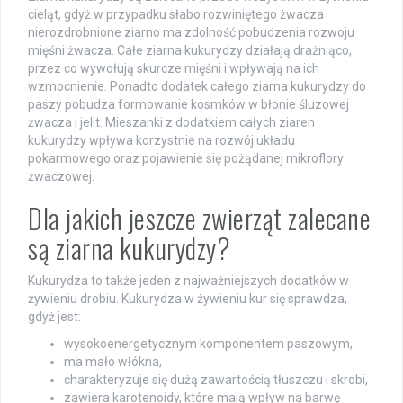
cieląt, gdyż w przypadku słabo rozwiniętego żwacza
nierozdrobnione ziarno ma zdolność pobudzenia rozwoju
mięśni żwacza. Całe ziarna kukurydzy działają drażniąco,
przez co wywołują skurcze mięśni i wpływają na ich
wzmocnienie. Ponadto dodatek całego ziarna kukurydzy do
paszy pobudza formowanie kosmków w błonie śluzowej
żwacza i jelit. Mieszanki z dodatkiem całych ziaren
kukurydzy wpływa korzystnie na rozwój układu
pokarmowego oraz pojawienie się pożądanej mikroflory
żwaczowej.
Dla jakich jeszcze zwierząt zalecane
są ziarna kukurydzy?
Kukurydza to także jeden z najważniejszych dodatków w
żywieniu drobiu. Kukurydza w żywieniu kur się sprawdza,
gdyż jest:
wysokoenergetycznym komponentem paszowym,
ma mało włókna,
charakteryzuje się dużą zawartością tłuszczu i skrobi,
zawiera karotenoidy, które mają wpływ na barwę