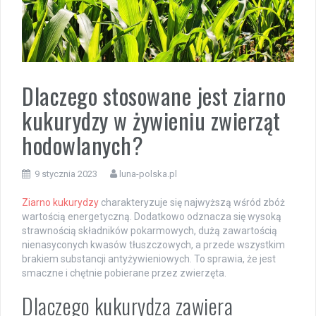
Dlaczego stosowane jest ziarno
kukurydzy w żywieniu zwierząt
hodowlanych?
9 stycznia 2023
luna-polska.pl
Ziarno kukurydzy
charakteryzuje się najwyższą wśród zbóż
wartością energetyczną. Dodatkowo odznacza się wysoką
strawnością składników pokarmowych, dużą zawartością
nienasyconych kwasów tłuszczowych, a przede wszystkim
brakiem substancji antyżywieniowych. To sprawia, że jest
smaczne i chętnie pobierane przez zwierzęta.
Dlaczego kukurydza zawiera