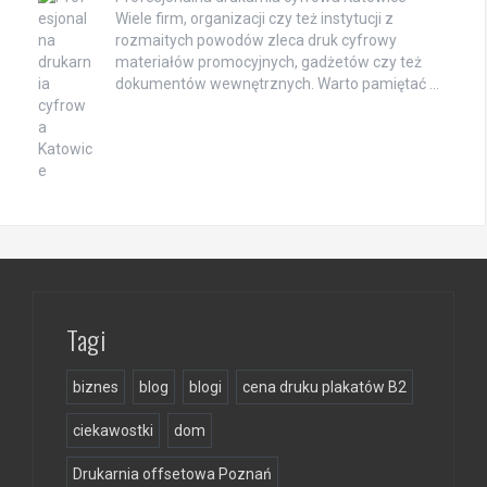
Wiele firm, organizacji czy też instytucji z
rozmaitych powodów zleca druk cyfrowy
materiałów promocyjnych, gadżetów czy też
dokumentów wewnętrznych. Warto pamiętać …
Tagi
biznes
blog
blogi
cena druku plakatów B2
ciekawostki
dom
Drukarnia offsetowa Poznań