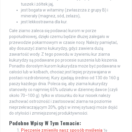
tuszek i żółtek jaj,
jest bogata w witaminy (zwłaszcza z grupy B) i
minerały (magnez, sód, żelazo),
jest lekkostrawna dla kur.
Całe ziarno zaleca się podawać kurom w porze
popołudniowej, dzięki czemu będzie dłużej zalegało w
przewodzie pokarmowym w czasie nocy. Należy pamiętać,
aby dosuszyć ziarno kukurydzy, gdyż zawiera dużą
zawartość wody. Z tego powodu w żywieniu kur ziarna
kukurydzy są podawane po procesie suszenia lub kiszenia.
Ponadto dorosłym kurom kukurydza może być podawana w
całości lub w kolbach, chociaż jest lepiej przyswajana w
postaci rozdrobnionej. Kury zjadają średnio od 130 do 160 g
paszy każdego dnia. Poleca się, aby ziarna kukurydzy
stanowiły co najmniej 65% udziału w dziennej dawce (czyli
około 70–100 g). tylko w stosunku do kur niosek należy
zachować ostrożność i zastosować ziarna na poziomie
nieprzekraczającym 20%, gdyż w innej sytuacji może dojść
do otyłości i zmniejszonej produktywności.
Podobne Wpisy W Tym Temacie:
Pieczenie zmieniło nasz sposób myślenia
Te