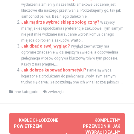
wydarzenia zmieniły nasze kubki smakowe Jedzenie jest
kluczowe dla naszego przetrwania. Potrzebujemy go, tak jak
samochód paliwa. Bez niego daleko nie...
Jak mądrze wybrać sklep zoologiczny?
Wszyscy
mamy jakieś upodobania i preferencje zakupowe. Tym samym
nie jest mile widziane narzucanie wprost komuś danego
miejsca do robienia zakupów. Warto...
Jak dbać o swój wygląd?
Wygląd zewnętrzny ma
ogromne znaczenie w dzisiejszym świecie, a odpowiednia
pielęgnacja włosów odgrywa kluczową rolę w tym procesie.
Każdy z nas pragnie,...
Jak dobrze kupować kosmetyki?
Panie są wręcz
kojarzone z produktami do pielęgnacji urody. Tym samym
trudno się dziwić, że poszukują one ich w najlepszej jakości i...
Inne kategorie
zwierzęta
Zobacz
←
KABLE CHŁODZONE
KOMPLETNY
wpisy
POWIETRZEM
PRZEWODNIK: JAK
WYBRAĆ IDEALNY