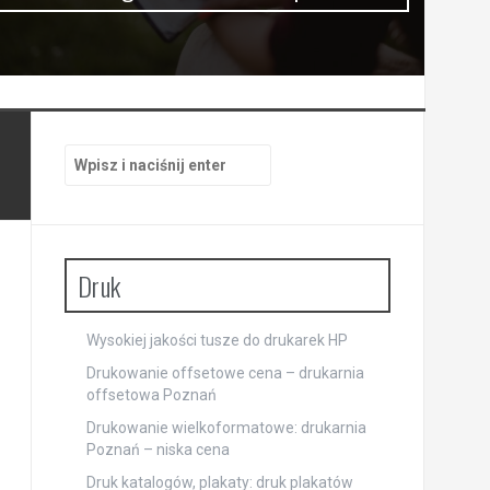
Szukaj:
Druk
Wysokiej jakości tusze do drukarek HP
Drukowanie offsetowe cena – drukarnia
offsetowa Poznań
Drukowanie wielkoformatowe: drukarnia
Poznań – niska cena
Druk katalogów, plakaty: druk plakatów