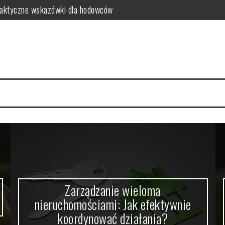
aktyczne wskazówki dla hodowców
ak efektywnie koordynować działania?
gia: Dwustronna Podróż Duchowa i Magiczna na Matfel.pl
etali szlachetnych i jak zarządzać ryzykiem inwestycyjnym?
worzyć?
 o pięknym wnętrzu bez obciążania budżetu?
Zarządzanie wieloma
nieruchomościami: Jak efektywnie
koordynować działania?