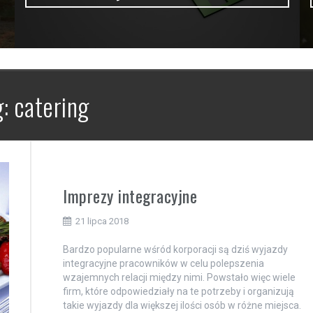
g:
catering
Imprezy integracyjne
21 lipca 2018
Bardzo popularne wśród korporacji są dziś wyjazdy
integracyjne pracowników w celu polepszenia
wzajemnych relacji między nimi. Powstało więc wiele
firm, które odpowiedziały na te potrzeby i organizują
takie wyjazdy dla większej ilości osób w różne miejsca.