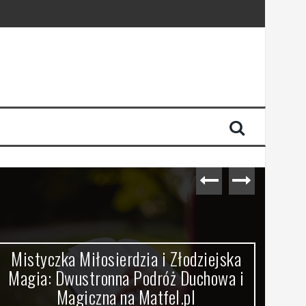
Mistyczka Miłosierdzia i Złodziejska
Jak
Magia: Dwustronna Podróż Duchowa i
m
Magiczna na Matfel.pl