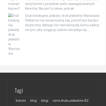
swój biznes i pozyskać wielu zaangażowanych
klientów. Nie jest to łatwe, jednak …
Druk katalogów, plakaty: druk plakatów Warszawa
Reklama ma niesamowitą siłę, potrafi być bardzo
skuteczna, dlatego też niemal każdy, komu zależy
na tym, aby osiągnąć sukces decyduje się …
Tagi
biznes
blog
blogi
cena druku plakatów B2