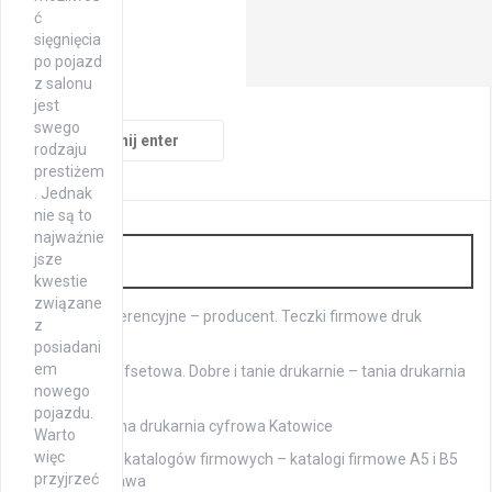
ć
sięgnięcia
po pojazd
z salonu
jest
swego
Szukaj:
rodzaju
prestiżem
. Jednak
nie są to
najważnie
Druk
jsze
kwestie
związane
Teczki konferencyjne – producent. Teczki firmowe druk
z
ekspresowy
posiadani
em
Drukarnia offsetowa. Dobre i tanie drukarnie – tania drukarnia
nowego
Warszawa
pojazdu.
Profesjonalna drukarnia cyfrowa Katowice
Warto
więc
Drukowanie katalogów firmowych – katalogi firmowe A5 i B5
przyjrzeć
druk Warszawa