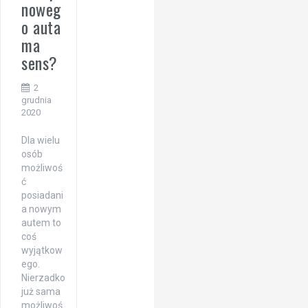
noweg
o auta
ma
sens?
2
grudnia
2020
Dla wielu
osób
możliwoś
ć
posiadani
a nowym
autem to
coś
wyjątkow
ego.
Nierzadko
już sama
możliwoś