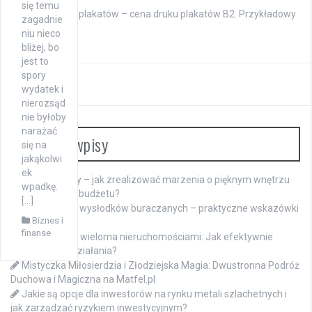
się temu
Drukowanie plakatów – cena druku plakatów B2. Przykładowy
zagadnie
cennik
niu nieco
bliżej, bo
jest to
spory
wydatek i
nierozsąd
nie byłoby
narażać
Ostatnie wpisy
się na
jakąkolwi
ek
Meble na raty – jak zrealizować marzenia o pięknym wnętrzu
wpadkę.
bez obciążania budżetu?
[…]
Namaczanie wysłodków buraczanych – praktyczne wskazówki
Biznes i
dla hodowców
finanse
Zarządzanie wieloma nieruchomościami: Jak efektywnie
koordynować działania?
Mistyczka Miłosierdzia i Złodziejska Magia: Dwustronna Podróż
Duchowa i Magiczna na Matfel.pl
Jakie są opcje dla inwestorów na rynku metali szlachetnych i
jak zarządzać ryzykiem inwestycyjnym?