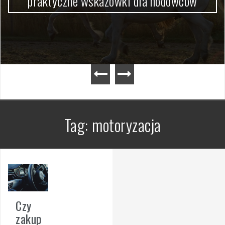
praktyczne wskazówki dla hodowców
Tag:
motoryzacja
Czy
zakup