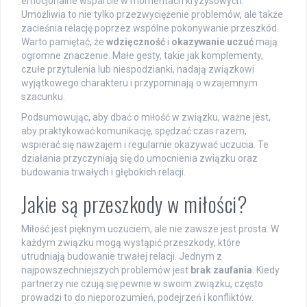
emocjonalne wsparcie w momentach kryzysowych.
Umożliwia to nie tylko przezwyciężenie problemów, ale także
zacieśnia relację poprzez wspólne pokonywanie przeszkód.
Warto pamiętać, że
wdzięczność
i
okazywanie uczuć
mają
ogromne znaczenie. Małe gesty, takie jak komplementy,
czułe przytulenia lub niespodzianki, nadają związkowi
wyjątkowego charakteru i przypominają o wzajemnym
szacunku.
Podsumowując, aby dbać o miłość w związku, ważne jest,
aby praktykować komunikację, spędzać czas razem,
wspierać się nawzajem i regularnie okazywać uczucia. Te
działania przyczyniają się do umocnienia związku oraz
budowania trwałych i głębokich relacji.
Jakie są przeszkody w miłości?
Miłość jest pięknym uczuciem, ale nie zawsze jest prosta. W
każdym związku mogą wystąpić przeszkody, które
utrudniają budowanie trwałej relacji. Jednym z
najpowszechniejszych problemów jest
brak zaufania
. Kiedy
partnerzy nie czują się pewnie w swoim związku, często
prowadzi to do nieporozumień, podejrzeń i konfliktów.