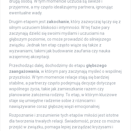
drugą osobą. W tym momencie uczucia są świeże i
przyjemne, a my często idealizujemy partnera, ignorując
ewentualne wady.
Drugim etapem jest
zakochanie
, który zazwyczaj łączy się z
silnym uczuciem bliskości i intymności. W tej fazie pary
zaczynają dzielić się swoimi myślami i uczuciami na
głębszym poziomie, co może prowadzić do silniejszego
związku. Jednak ten etap często wiąże się także z
wyzwaniami, takimi jak budowanie zaufania czy nauka
wzajemnej akceptacji.
Przechodząc dalej, dochodzimy do etapu
głębszego
zaangażowania
, w którym pary zaczynają myśleć o wspólnej
przyszłości. W tym momencie relacje stają się bardziej
stabilne, a partnerzy często podejmują decyzje dotyczące
wspólnego życia, takie jak zamieszkanie razem czy
planowanie założenia rodziny. To etap, w którym kluczowe
staje się umiejętne radzenie sobie z różnicami i
nawiązywanie coraz głębszej więzi emocjonalnej.
Rozpoznanie i zrozumienie tych etapów miłości jest istotne
dla tworzenia trwałych relacji. Świadomość, przez co można
przejść w związku, pomaga lepiej zarządzać kryzysami i