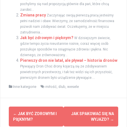
pochylimy się nad propozycją głównie dla pań, które chcą
zarobić...
Zmiana pracy
Zaczynając swoją pierwszą pracę jesteśmy
pełni nadziei i obaw. Wierzymy, że samodzielność finansowa
pozwoli nam zdobywać świat. Oczekujemy, że w miejscu
zatrudnienia...
Jak być zdrowym i pięknym?
W dzisiejszym świecie,
gdzie tempo życia nieustannie rośnie, coraz więcej osób
poszukuje sposobów na osiągnięcie zdrowia i piękna. Nic
dziwnego, że zrównoważony...
Pierwszy dron nie latał, ale pływał – historia dronów
Pływający Dron Choć drony kojarzą się ze zdobywaniem
powietrznych przestworzy, i tak też widzi się ich przyszłość,
pierwszym dronem było urządzenie pływające....
Inne kategorie
miłość
,
ślub
,
wesele
Zobacz
←
JAK BYĆ ZDROWYM I
JAK SPAKOWAĆ SIĘ NA
wpisy
PIĘKNYM?
WYJAZD?
→