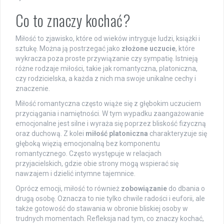
Co to znaczy kochać?
Miłość to zjawisko, które od wieków intryguje ludzi, książki i
sztukę. Można ją postrzegać jako
złożone uczucie
, które
wykracza poza proste przywiązanie czy sympatię. Istnieją
różne rodzaje miłości, takie jak romantyczna, platoniczna,
czy rodzicielska, a każda z nich ma swoje unikalne cechy i
znaczenie.
Miłość romantyczna często wiąże się z głębokim uczuciem
przyciągania i namiętności. W tym wypadku zaangażowanie
emocjonalne jest silne i wyraża się poprzez bliskość fizyczną
oraz duchową. Z kolei
miłość platoniczna
charakteryzuje się
głęboką więzią emocjonalną bez komponentu
romantycznego. Często występuje w relacjach
przyjacielskich, gdzie obie strony mogą wspierać się
nawzajem i dzielić intymne tajemnice.
Oprócz emocji, miłość to również
zobowiązanie
do dbania o
drugą osobę. Oznacza to nie tylko chwile radości i euforii, ale
także gotowość do stawania w obronie bliskiej osoby w
trudnych momentach. Refleksja nad tym, co znaczy kochać,