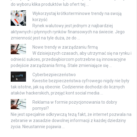
do wyboru klika produktów lub ofert tej …
Wykorzystaj krótkoterminowe trendy na swoją
korzyść
Rynek walutowy jest jednym z najbardziej
aktywnych i płynnych rynków finansowych na świecie. Jego
zmienność jest na tyle duża, że do …
Nowe trendy w zarządzaniu firmą
W dzisiejszych czasach, aby utrzymać się na rynku i
odnieść sukces, przedsiębiorcom potrzebne są innowacyjne
podejście zarządzania firmą. Stale zmieniające się …
Cyberbezpieczeństwo
Kwestie bezpieczeństwa cyfrowego nigdy nie były
tak istotne, jak są obecnie. Codziennie dochodzi do licznych
ataków hackerskich, przejęć kont social media …
Reklama w formie pozycjonowania to dobry
pomysł?
Nie jest specjalnie odkrywczą tezą fakt, że internet pozwala na
zebranie w zasadzie dowolnej informacji z każdej dziedziny
życia. Nieustannie pojawia …