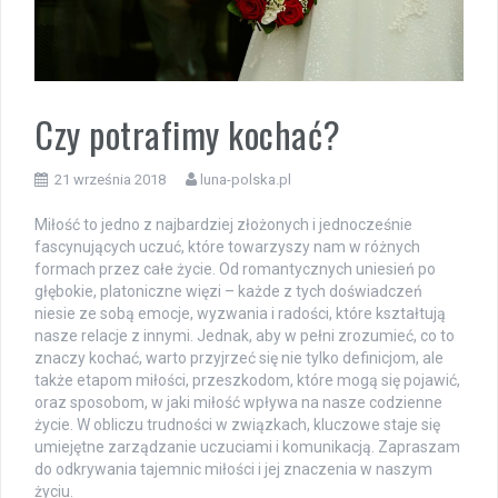
Czy potrafimy kochać?
21 września 2018
luna-polska.pl
Miłość to jedno z najbardziej złożonych i jednocześnie
fascynujących uczuć, które towarzyszy nam w różnych
formach przez całe życie. Od romantycznych uniesień po
głębokie, platoniczne więzi – każde z tych doświadczeń
niesie ze sobą emocje, wyzwania i radości, które kształtują
nasze relacje z innymi. Jednak, aby w pełni zrozumieć, co to
znaczy kochać, warto przyjrzeć się nie tylko definicjom, ale
także etapom miłości, przeszkodom, które mogą się pojawić,
oraz sposobom, w jaki miłość wpływa na nasze codzienne
życie. W obliczu trudności w związkach, kluczowe staje się
umiejętne zarządzanie uczuciami i komunikacją. Zapraszam
do odkrywania tajemnic miłości i jej znaczenia w naszym
życiu.