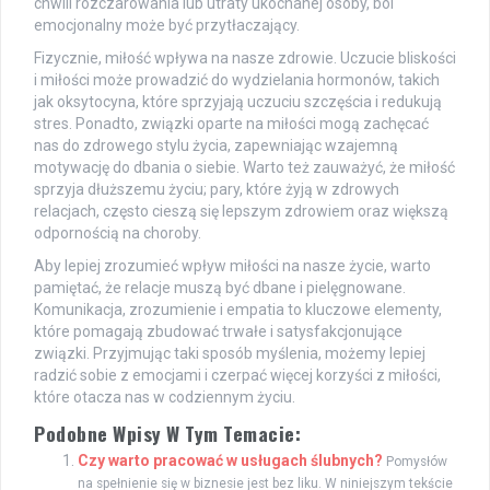
chwili rozczarowania lub utraty ukochanej osoby, ból
emocjonalny może być przytłaczający.
Fizycznie, miłość wpływa na nasze zdrowie. Uczucie bliskości
i miłości może prowadzić do wydzielania hormonów, takich
jak oksytocyna, które sprzyjają uczuciu szczęścia i redukują
stres. Ponadto, związki oparte na miłości mogą zachęcać
nas do zdrowego stylu życia, zapewniając wzajemną
motywację do dbania o siebie. Warto też zauważyć, że miłość
sprzyja dłuższemu życiu; pary, które żyją w zdrowych
relacjach, często cieszą się lepszym zdrowiem oraz większą
odpornością na choroby.
Aby lepiej zrozumieć wpływ miłości na nasze życie, warto
pamiętać, że relacje muszą być dbane i pielęgnowane.
Komunikacja, zrozumienie i empatia to kluczowe elementy,
które pomagają zbudować trwałe i satysfakcjonujące
związki. Przyjmując taki sposób myślenia, możemy lepiej
radzić sobie z emocjami i czerpać więcej korzyści z miłości,
które otacza nas w codziennym życiu.
Podobne Wpisy W Tym Temacie:
Czy warto pracować w usługach ślubnych?
Pomysłów
na spełnienie się w biznesie jest bez liku. W niniejszym tekście