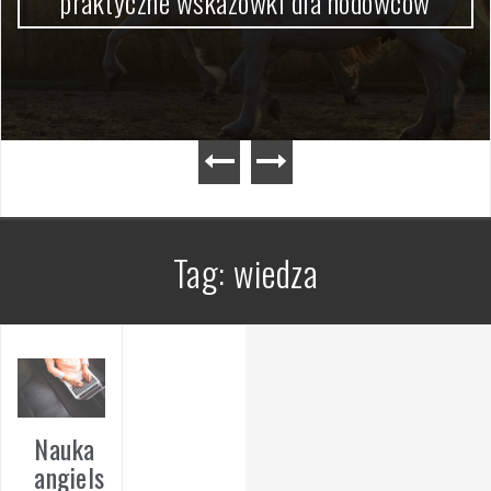
praktyczne wskazówki dla hodowców
Tag:
wiedza
Nauka
angiels