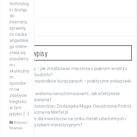
Warszawa
technolog
ii i dostęp
do
Internetu
sprawiły,
że nauka
angielskie
go online
Ostatnie wpisy
stała się
popularny
m i
Meble na raty – jak zrealizować marzenia o pięknym wnętrzu
skuteczny
bez obciążania budżetu?
m
Namaczanie wysłodków buraczanych – praktyczne wskazówki
sposobe
dla hodowców
m na
Zarządzanie wieloma nieruchomościami: Jak efektywnie
zdobycie
koordynować działania?
biegłości
Mistyczka Miłosierdzia i Złodziejska Magia: Dwustronna Podróż
w tym
Duchowa i Magiczna na Matfel.pl
języku. […]
Jakie są opcje dla inwestorów na rynku metali szlachetnych i
Biznes i
jak zarządzać ryzykiem inwestycyjnym?
finanse