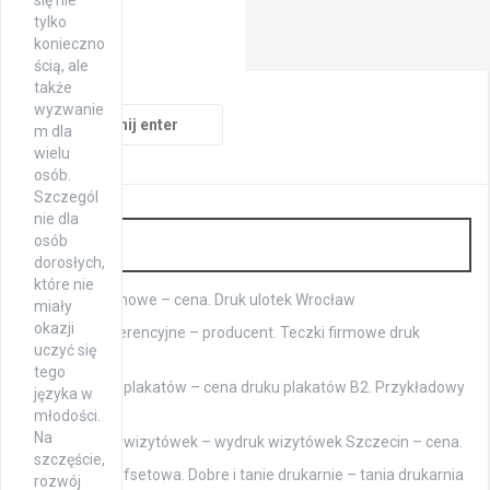
tylko
konieczno
ścią, ale
także
wyzwanie
Szukaj:
m dla
wielu
osób.
Szczegól
nie dla
Druk
osób
dorosłych,
które nie
Ulotki reklamowe – cena. Druk ulotek Wrocław
miały
okazji
Teczki konferencyjne – producent. Teczki firmowe druk
uczyć się
ekspresowy
tego
Drukowanie plakatów – cena druku plakatów B2. Przykładowy
języka w
cennik
młodości.
Na
Drukowanie wizytówek – wydruk wizytówek Szczecin – cena.
szczęście,
Drukarnia offsetowa. Dobre i tanie drukarnie – tania drukarnia
rozwój