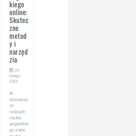
kiego
online:
Skutec
zne
metod
y i
narzęd
zia
23
lutego
2023
W
dzisiejszy
ch
czasach
nauka
angielskie
go stała
się nie