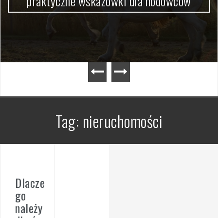
praktyczne wskazówki dla hodowców
Tag:
nieruchomości
Dlacze
go
należy