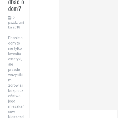
dbać o
dom?
2
październi
ka 2018
Dbanie o
dom to
nie tylko
kwestia
estetyki,
ale
przede
wszystki
m
zdrowia i
bezpiecz
eństwa
jego
mieszkań
ców.
Nieszczel