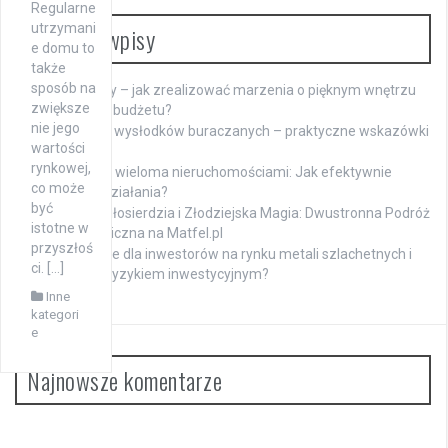
Regularne
utrzymani
Ostatnie wpisy
e domu to
także
sposób na
Meble na raty – jak zrealizować marzenia o pięknym wnętrzu
zwiększe
bez obciążania budżetu?
nie jego
Namaczanie wysłodków buraczanych – praktyczne wskazówki
wartości
dla hodowców
rynkowej,
Zarządzanie wieloma nieruchomościami: Jak efektywnie
co może
koordynować działania?
być
Mistyczka Miłosierdzia i Złodziejska Magia: Dwustronna Podróż
istotne w
Duchowa i Magiczna na Matfel.pl
przyszłoś
Jakie są opcje dla inwestorów na rynku metali szlachetnych i
ci. […]
jak zarządzać ryzykiem inwestycyjnym?
Inne
kategori
e
Najnowsze komentarze