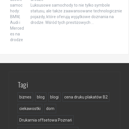
Luksusowe samochody to nie tylko symbole
statusu, ale także zaawansowane technologicznie
pojazdy, które oferują wyjątkowe doznania na
drodze. Wśród tych prestiżowych …
Tagi
biznes
blog
blogi
cena druku plakatów B2
ciekawostki
dom
Drukarnia offsetowa Poznań