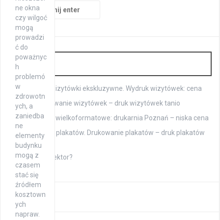
Szukaj:
ne okna
czy wilgoć
mogą
prowadzi
ć do
poważnyc
Druk
h
problemó
w
Drukarnia: wizytówki ekskluzywne. Wydruk wizytówek: cena
zdrowotn
Tanie drukowanie wizytówek – druk wizytówek tanio
ych, a
zaniedba
Drukowanie wielkoformatowe: drukarnia Poznań – niska cena
ne
Tani wydruk plakatów. Drukowanie plakatów – druk plakatów
elementy
A1 cennik.
budynku
mogą z
Kim jest korektor?
czasem
stać się
źródłem
kosztown
ych
napraw.