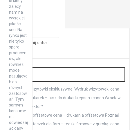
ie kiedy
zależy
nam na
wysokiej
jakości
snu. Na
rynku jest
Szukaj:
nie tylko
sporo
producent
ów, ale
również
modeli
Druk
pasującyc
h do
różnych
Drukarnia: wizytówki ekskluzywne. Wydruk wizytówek: cena
zastosow
Tusze do drukarek – tusz do drukarki epson i canon Wrocław
ań. Tym
samym
Kim jest korektor?
konsume
Drukowanie offsetowe cena – drukarnia offsetowa Poznań
nt,
odwiedzaj
Drukowanie teczek dla firm – teczki firmowe z gumką: cena
ąc dany