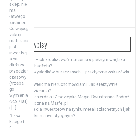
sklep, nie
ma
łatwego
zadania.
Co więcej,
zakup
materaca
Ostatnie wpisy
jest
inwestycj
a na
Meble na raty – jak zrealizować marzenia o pięknym wnętrzu
dłuższy
bez obciążania budżetu?
przedział
Namaczanie wysłodków buraczanych – praktyczne wskazówki
czasowy
dla hodowców
(trzeba
Zarządzanie wieloma nieruchomościami: Jak efektywnie
go
koordynować działania?
wymienia
Mistyczka Miłosierdzia i Złodziejska Magia: Dwustronna Podróż
ć co 7 lat)
Duchowa i Magiczna na Matfel.pl
i […]
Jakie są opcje dla inwestorów na rynku metali szlachetnych i jak
zarządzać ryzykiem inwestycyjnym?
Inne
kategori
e