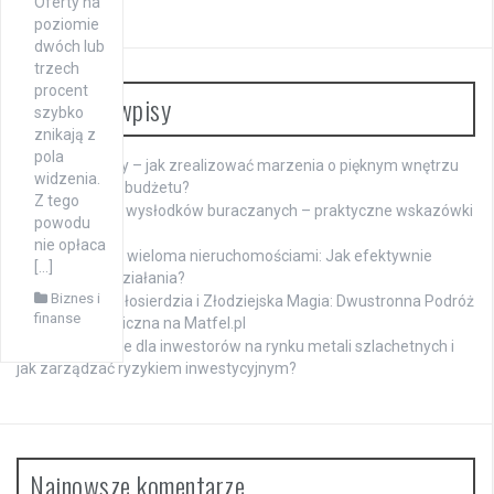
Oferty na
poziomie
dwóch lub
trzech
procent
Ostatnie wpisy
szybko
znikają z
pola
Meble na raty – jak zrealizować marzenia o pięknym wnętrzu
widzenia.
bez obciążania budżetu?
Z tego
Namaczanie wysłodków buraczanych – praktyczne wskazówki
powodu
dla hodowców
nie opłaca
Zarządzanie wieloma nieruchomościami: Jak efektywnie
[…]
koordynować działania?
Biznes i
Mistyczka Miłosierdzia i Złodziejska Magia: Dwustronna Podróż
finanse
Duchowa i Magiczna na Matfel.pl
Jakie są opcje dla inwestorów na rynku metali szlachetnych i
jak zarządzać ryzykiem inwestycyjnym?
Najnowsze komentarze