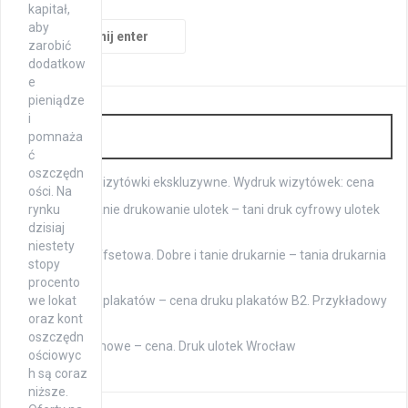
kapitał,
Szukaj:
aby
zarobić
dodatkow
e
pieniądze
i
Druk
pomnaża
ć
oszczędn
Drukarnia: wizytówki ekskluzywne. Wydruk wizytówek: cena
ości. Na
rynku
Ulotki A6. Tanie drukowanie ulotek – tani druk cyfrowy ulotek
dzisiaj
Szczecin
niestety
Drukarnia offsetowa. Dobre i tanie drukarnie – tania drukarnia
stopy
Warszawa
procento
we lokat
Drukowanie plakatów – cena druku plakatów B2. Przykładowy
oraz kont
cennik
oszczędn
Ulotki reklamowe – cena. Druk ulotek Wrocław
ościowyc
h są coraz
niższe.