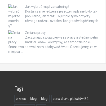
Jak wybrać mądrze catering?
Dostarczanie jedzenia jeszcze nigdy nie było tak
popularne, jak teraz. To już nie tylko dotyczy
różnego rodzaju szkoleń, kongresów bądź innych …
Zmiana pracy
Zaczynając swoją pierwszą pracę jesteśmy pełni
nadziei i obaw. Wierzymy, że samodzielność
finansowa pozwoli nam zdobywać świat. Oczekujemy, że w
miejscu …
Tagi
biznes
blog
blogi
cena druku plakatów B2