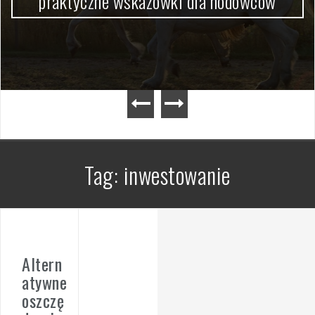
praktyczne wskazówki dla hodowców
Tag:
inwestowanie
Altern
atywne
oszczę