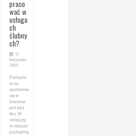
praco
wać w
usługa
ch
ślubny
ch?
12
listopada
2020
Pomysłó
w na
spełnienie
się w
biznesie
jest bez
liku. W
niniejszy
m tekście
pochylimy