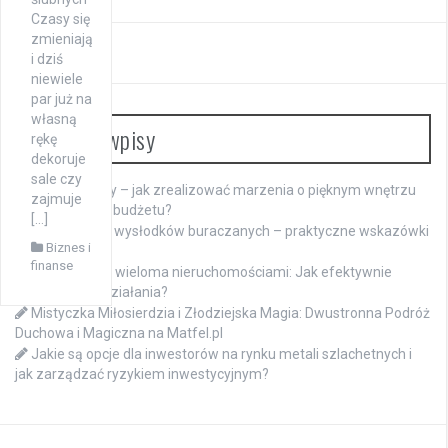
Czasy się
zmieniają
i dziś
niewiele
par już na
własną
Ostatnie wpisy
rękę
dekoruje
sale czy
Meble na raty – jak zrealizować marzenia o pięknym wnętrzu
zajmuje
bez obciążania budżetu?
[…]
Namaczanie wysłodków buraczanych – praktyczne wskazówki
Biznes i
dla hodowców
finanse
Zarządzanie wieloma nieruchomościami: Jak efektywnie
koordynować działania?
Mistyczka Miłosierdzia i Złodziejska Magia: Dwustronna Podróż
Duchowa i Magiczna na Matfel.pl
Jakie są opcje dla inwestorów na rynku metali szlachetnych i
jak zarządzać ryzykiem inwestycyjnym?