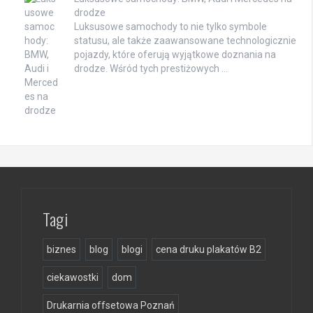
drodze
Luksusowe samochody to nie tylko symbole
statusu, ale także zaawansowane technologicznie
pojazdy, które oferują wyjątkowe doznania na
drodze. Wśród tych prestiżowych …
Tagi
biznes
blog
blogi
cena druku plakatów B2
ciekawostki
dom
Drukarnia offsetowa Poznań