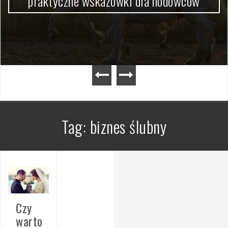
praktyczne wskazówki dla hodowców
Tag:
biznes ślubny
Czy
warto