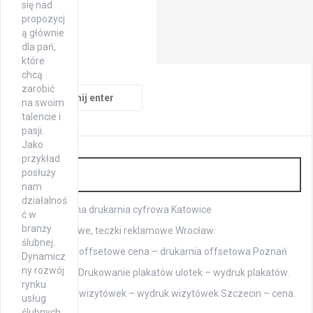
się nad
propozycj
ą głównie
dla pań,
które
chcą
zarobić
Szukaj:
na swoim
talencie i
pasji.
Jako
przykład
Druk
posłuży
nam
działalnoś
Profesjonalna drukarnia cyfrowa Katowice
ć w
branży
Teczki biurowe, teczki reklamowe Wrocław.
ślubnej.
Drukowanie offsetowe cena – drukarnia offsetowa Poznań
Dynamicz
ny rozwój
Druk ulotek. Drukowanie plakatów ulotek – wydruk plakatów.
rynku
Drukowanie wizytówek – wydruk wizytówek Szczecin – cena.
usług
ślubnych